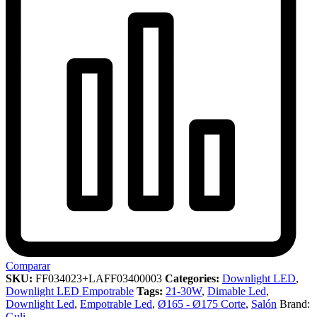
Comparar
SKU:
FF034023+LAFF03400003
Categories:
Downlight LED
,
Downlight LED Empotrable
Tags:
21-30W
,
Dimable Led
,
Downlight Led
,
Empotrable Led
,
Ø165 - Ø175 Corte
,
Salón
Brand:
Guli